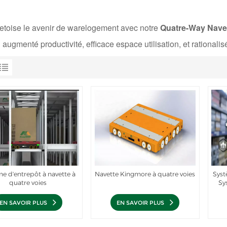
etoise
le
avenir
de
ware
logement
avec
notre
Quatre-
W
ay
Nave
n
augmenté
productivité
,
efficace
espace
utilisation
,
et
rationalis
e d'entrepôt à navette à
Navette Kingmore à quatre voies
Syst
quatre voies
Sy
EN SAVOIR PLUS
EN SAVOIR PLUS