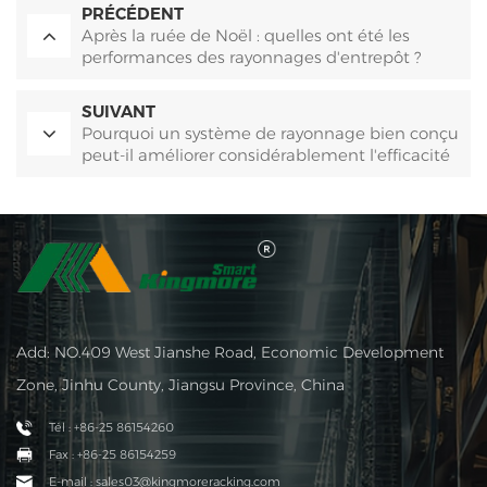
PRÉCÉDENT
Après la ruée de Noël : quelles ont été les
performances des rayonnages d'entrepôt ?
SUIVANT
Pourquoi un système de rayonnage bien conçu
peut-il améliorer considérablement l'efficacité
d'un entrepôt ?
Add: NO.409 West Jianshe Road, Economic Development
Zone, Jinhu County, Jiangsu Province, China
Tél : +86-25 86154260
Fax : +86-25 86154259
E-mail : sales03@kingmoreracking.com