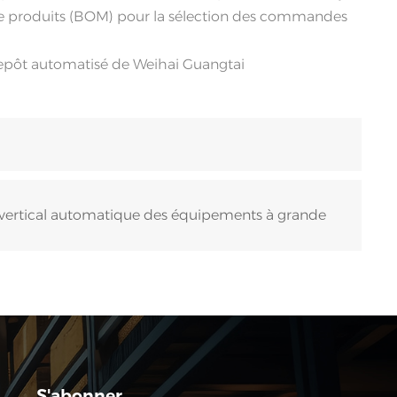
ure de produits (BOM) pour la sélection des commandes
ntrepôt automatisé de Weihai Guangtai
ôt vertical automatique des équipements à grande
S'abonner