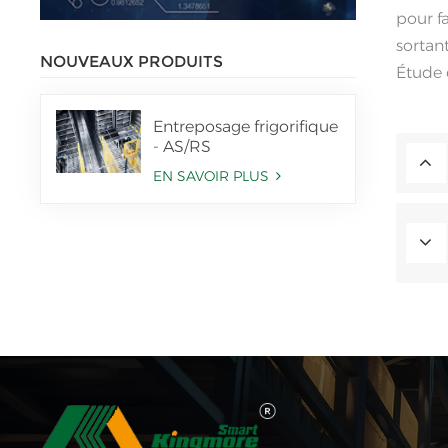
pour f
sortant
NOUVEAUX PRODUITS
Étude 
Entreposage frigorifique
- AS/RS
EN SAVOIR PLUS