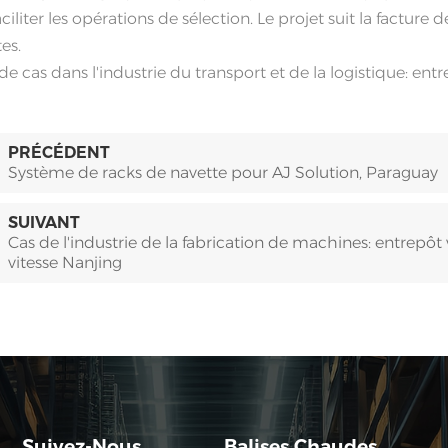
aciliter les opérations de sélection. Le projet suit la fact
es.
de cas dans l'industrie du transport et de la logistique: e
PRÉCÉDENT
Système de racks de navette pour AJ Solution, Paraguay
SUIVANT
Cas de l'industrie de la fabrication de machines: entrep
vitesse Nanjing
Suivez-Nous
Balises Chaudes