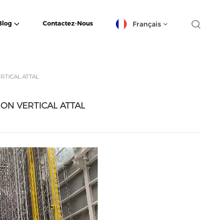
Français
Blog
Contactez-Nous
English
ERTICAL ATTAL
español
TION VERTICAL ATTAL
日本語
한국의
Deutsch
français
العربية
português