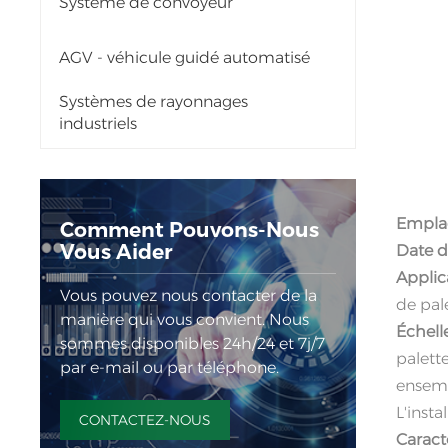
Système de convoyeur
AGV - véhicule guidé automatisé
Systèmes de rayonnages
industriels
Empla
Comment Pouvons-Nous
Vous Aider
Date 
Applic
Vous pouvez nous contacter de la
de pal
manière qui vous convient. Nous
Échell
sommes disponibles 24h/24 et 7j/7
palett
par e-mail ou par téléphone.
ensemb
L'insta
CONTACTEZ-NOUS
Caract