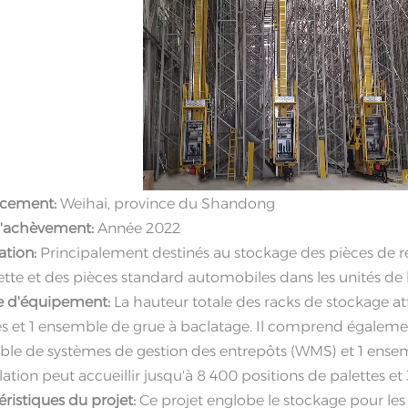
cement:
Weihai, province du Shandong
d'achèvement:
Année 2022
ation:
Principalement destinés au stockage des pièces de
ette et des pièces standard automobiles dans les unités de 
e d'équipement:
La hauteur totale des racks de stockage a
es et 1 ensemble de grue à baclatage. Il comprend égaleme
le de systèmes de gestion des entrepôts (WMS) et 1 ensem
llation peut accueillir jusqu'à 8 400 positions de palettes e
éristiques du projet:
Ce projet englobe le stockage pour les 