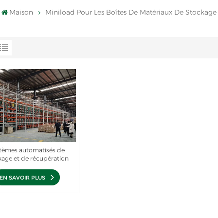
Maison
Miniload Pour Les Boîtes De Matériaux De Stockage
tèmes automatisés de
kage et de récupération
Miniload
EN SAVOIR PLUS