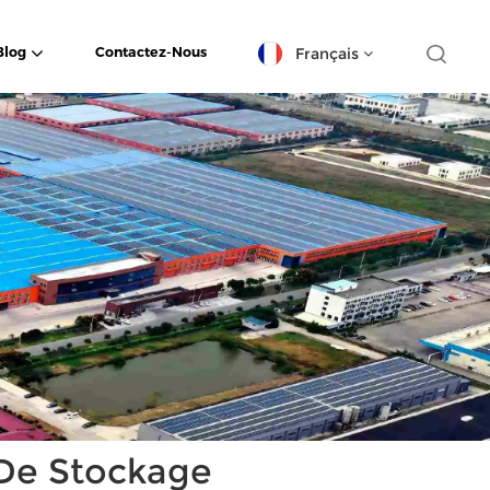
Français
Blog
Contactez-Nous
English
español
日本語
한국의
Deutsch
français
العربية
 De Stockage
português