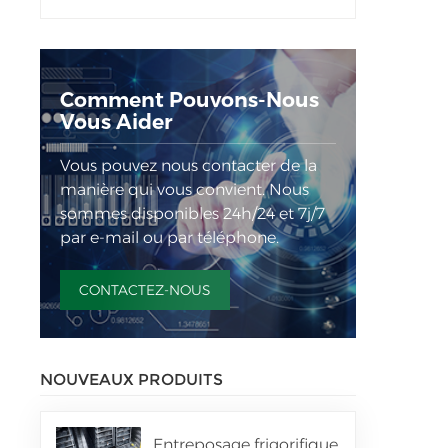
Comment Pouvons-Nous
Vous Aider
Vous pouvez nous contacter de la
manière qui vous convient. Nous
sommes disponibles 24h/24 et 7j/7
par e-mail ou par téléphone.
CONTACTEZ-NOUS
NOUVEAUX PRODUITS
Entreposage frigorifique