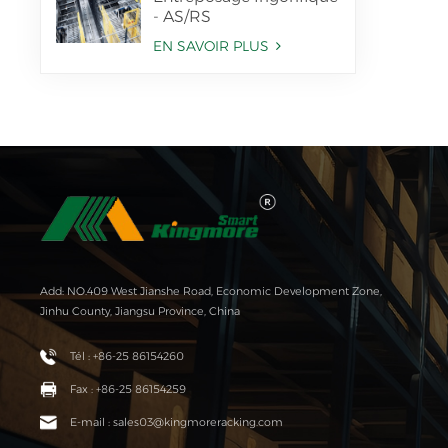
- AS/RS
EN SAVOIR PLUS
Add: NO.409 West Jianshe Road, Economic Development Zone,
Jinhu County, Jiangsu Province, China
Tél : +86-25 86154260
Fax : +86-25 86154259
E-mail : sales03@kingmoreracking.com