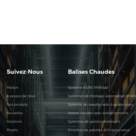
Suivez-Nous
Balises Chaudes
Maison
Système AS/RS Miniload
À propos de nous
Systèmes de stockage automatisés Minil
Des produits
Système de navette radio à quatre voies
Nouvelles
Voiture navette radio bidirectionnelle
Solutions
Systèmes de gestion d'entrepôt
Projets
Empileur de palettes AGV automatisé