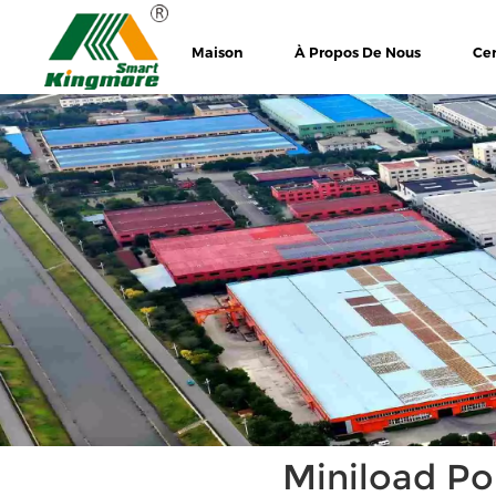
Maison
À Propos De Nous
Cer
Miniload Po