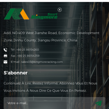
Add: NO.409 West Jianshe Road, Economic Development
Zone, Jinhu County, Jiangsu Province, China
Tél : +86-25 86154260
Fax : +86-25 86154259
E-mail : sales03@kingmoreracking.com
S'abonner
Continuez À Lire, Restez Informé, Abonnez-Vous Et Nous
Vous Invitons À Nous Dire Ce Que Vous En Pensez.