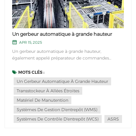
Un gerbeur automatique à grande hauteur
APR 15, 2025
Un gerbeur automatique à grande hauteur,
également appelé préparateur de commandes
automatisé en hauteur ou transstockeur pour allées
étroites, est un équipement de manutention utilisé
MOTS CLÉS :
dans les entrepôts et les centres de distribution. Il est
Un Gerbeur Automatique À Grande Hauteur
conçu pour soulever et empiler efficacement des
Transstockeur À Allées Étroites
charges à...
Matériel De Manutention
Systèmes De Gestion D'entrepôt (WMS)
Systèmes De Contrôle D'entrepôt (WCS)
ASRS