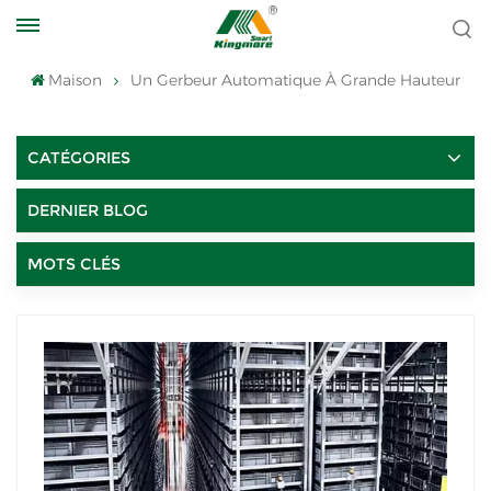
Maison
Un Gerbeur Automatique À Grande Hauteur
CATÉGORIES
DERNIER BLOG
MOTS CLÉS