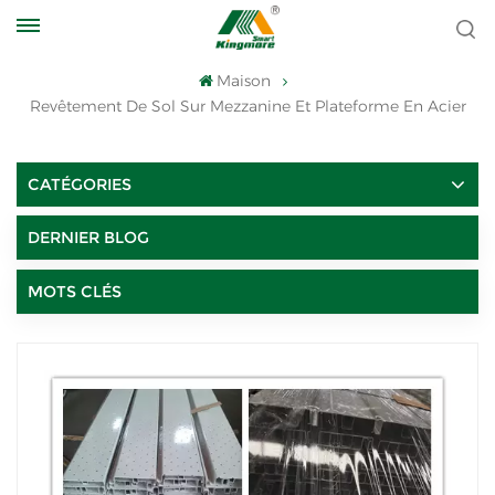
Maison
Revêtement De Sol Sur Mezzanine Et Plateforme En Acier
CATÉGORIES
DERNIER BLOG
MOTS CLÉS