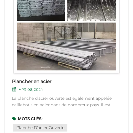
Plancher en acier
APR 08, 2024
La planche d'acier ouverte est également appelée
caillebotis en acier dans de nombreux pays. Il est
fabriqué par un processus de poinçonnage, de
laminage et de poinçonnage. Il peut être trié en
MOTS CLÉS :
planches galvanisées et en planches enduites de pou...
Planche D'acier Ouverte