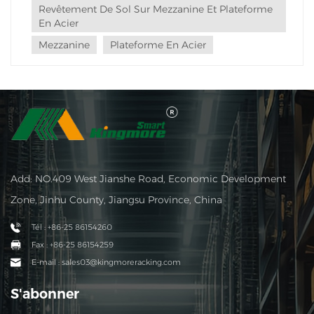
Revêtement De Sol Sur Mezzanine Et Plateforme
En Acier
Mezzanine
Plateforme En Acier
Add: NO.409 West Jianshe Road, Economic Development
Zone, Jinhu County, Jiangsu Province, China
Tél : +86-25 86154260
Fax : +86-25 86154259
E-mail : sales03@kingmoreracking.com
S'abonner