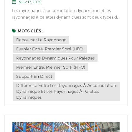
NOV 17, 2025
Les rayonnages à accumulation dynamique et les
rayonnages à palettes dynamiques sont deux types de
systèmes de stockage dynamique utilisés dans les
entrepôts et les centres de distribution, mais ils
MOTS CLÉS :
diffèrent par leur mode de fonctionnement et leurs
Repousser Le Rayonnage
applications spécifiques : Rayonnage à recul :Opér...
Dernier Entré, Premier Sorti (LIFO)
Rayonnages Dynamiques Pour Palettes
Premier Entré, Premier Sorti (FIFO)
Support En Direct
Différence Entre Les Rayonnages À Accumulation
Dynamique Et Les Rayonnages À Palettes
Dynamiques