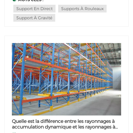
poutres, sauf que le rail à rouleaux est i...
Support En Direct
Supports À Rouleaux
Support À Gravité
Quelle est la différence entre les rayonnages à
accumulation dynamique et les rayonnages à
palettes dynamiques ?