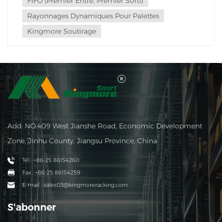
FIFO (Premier Entré, Premier Sorti)
Rayonnages Dynamiques Pour Palettes
Kingmore Soutirage
Add: NO.409 West Jianshe Road, Economic Development
Zone, Jinhu County, Jiangsu Province, China
Tél : +86-25 86154260
Fax : +86-25 86154259
E-mail : sales03@kingmoreracking.com
S'abonner