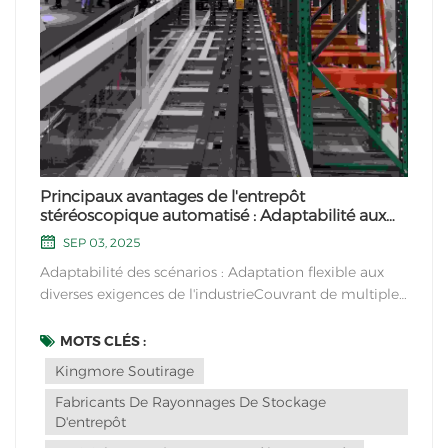
Principaux avantages de l'entrepôt
stéréoscopique automatisé : Adaptabilité aux
scénarios
SEP 03, 2025
Adaptabilité des scénarios : Adaptation flexible aux
diverses exigences de l'industrieCouvrant de multiples
caractéristiques de l'industrieIndustrie manufacturière
: Convient aux palettes lourdes (1 à 3 tonnes), prenant
MOTS CLÉS :
en charge le stockage par lots et la récupération
Kingmore Soutirage
rapide des matières premières...
Fabricants De Rayonnages De Stockage
D'entrepôt