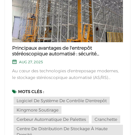
Principaux avantages de l'entrepôt
stéréoscopique automatisé : sécurité
opérationnelle
AUG 27, 2025
Au cœur des technologies d'entreposage modernes,
le stockage stéréoscopique automatisé (AS/RS)
présente des avantages dans de multiples domaines,
tels que l'optimisation de l'espace, l'amélioration de
MOTS CLÉS :
l'efficacité, la maîtrise des coûts et la précision de la
Logiciel De Système De Contrôle D'entrepôt
gestion, et s'adapte à divers scénarios i...
Kingmore Soutirage
Gerbeur Automatique De Palettes
Cranchette
Centre De Distribution De Stockage À Haute
Densité