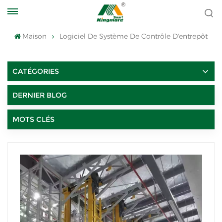
Maison
Logiciel De Système De Contrôle D'entrepôt
CATÉGORIES
DERNIER BLOG
MOTS CLÉS