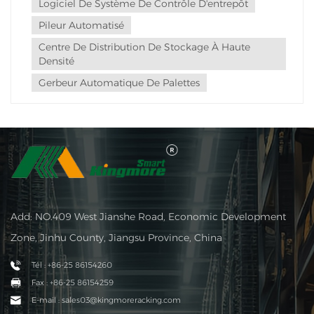
Logiciel De Système De Contrôle D'entrepôt
Pileur Automatisé
Centre De Distribution De Stockage À Haute
Densité
Gerbeur Automatique De Palettes
Add: NO.409 West Jianshe Road, Economic Development
Zone, Jinhu County, Jiangsu Province, China
Tél : +86-25 86154260
Fax : +86-25 86154259
E-mail : sales03@kingmoreracking.com