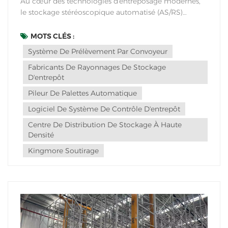
Au cœur des technologies d'entreposage modernes,
le stockage stéréoscopique automatisé (AS/RS)
présente des avantages dans de nombreux domaines,
tels que l'optimisation de l'espace, l'amélioration de
MOTS CLÉS :
l'efficacité, la maîtrise des coûts et la précision de la
Système De Prélèvement Par Convoyeur
gestion, et s'adapte à divers scénarios in...
Fabricants De Rayonnages De Stockage
D'entrepôt
Pileur De Palettes Automatique
Logiciel De Système De Contrôle D'entrepôt
Centre De Distribution De Stockage À Haute
Densité
Kingmore Soutirage